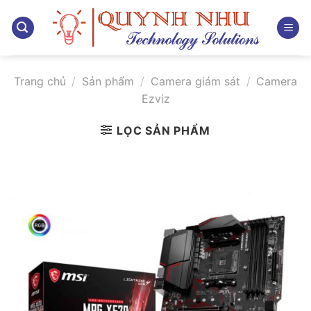
Bỏ
qua
nội
dung
Trang chủ
/
Sản phẩm
/
Camera giám sát
/
Camera
Ezviz
LỌC SẢN PHẨM