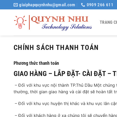
Bỏ
giaiphapquynhnhu@gmail.com
0909 266 611
qua
nội
dung
TRANG C
CHÍNH SÁCH THANH TOÁN
Phương thức thanh toán
GIAO HÀNG – LẮP ĐẶT- CÀI ĐẶT –
– Đối với khu vực nội thành TP.Thủ Dầu Một chúng tô
thường, thời gian giao hàng và cài đặt sẽ hoàn tất t
– Đối với khu vực huyện thị khác và khu vực lân cận,
– Đối với khách hàng ở xa chúng tôi sẽ chuyển hàn