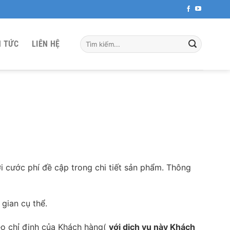
Tìm
N TỨC
LIÊN HỆ
kiếm:
ới cước phí đề cập trong chi tiết sản phẩm. Thông
 gian cụ thể.
eo chỉ định của Khách hàng(
với dịch vụ này Khách