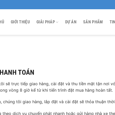
HỦ
GIỚI THIỆU
GIẢI PHÁP
DỰ ÁN
SẢN PHẨM
TI
 THANH TOÁN
i sẽ trực tiếp giao hàng, cài đặt và thu tiền mặt tận nơi v
rong vòng 8 giờ kể từ khi tiến trình đặt mua hàng hoàn tất.
 chúng tôi giao hàng, lắp đặt và cài đặt sẽ thỏa thuận thời
g theo dịch vụ chuyển phát nhanh hoặc gửi hàng nhà xe th