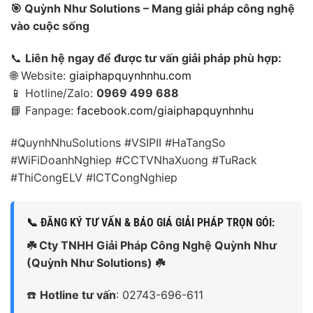
🎯 Quỳnh Như Solutions – Mang giải pháp công nghệ
vào cuộc sống
📞
Liên hệ ngay để được tư vấn giải pháp phù hợp:
🌐 Website:
giaiphapquynhnhu.com
📱 Hotline/Zalo:
0969 499 688
📘 Fanpage:
facebook.com/giaiphapquynhnhu
#QuynhNhuSolutions #VSIPII #HaTangSo
#WiFiDoanhNghiep #CCTVNhaXuong #TuRack
#ThiCongELV #ICTCongNghiep
📞 ĐĂNG KÝ TƯ VẤN & BÁO GIÁ GIẢI PHÁP TRỌN GÓI:
☘️ Cty TNHH Giải Pháp Công Nghệ Quỳnh Như
(Quỳnh Như Solutions) ☘️
☎️
Hotline tư vấn
: 02743-696-611