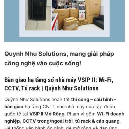
Quynh Nhu Solutions, mang giải pháp
công nghệ vào cuộc sống!
Bàn giao hạ tầng số nhà máy VSIP II: Wi-Fi,
CCTV, Tủ rack | Quỳnh Như Solutions
Quỳnh Như Solutions hoàn tất
thi công – cấu hình –
bàn giao
hạ tầng CNTT cho nhà máy của tập đoàn
quốc tế tại
VSIP II Mở Rộng
. Phạm vi gồm
Wi-Fi doanh
nghiệp
,
CCTV trong/ngoài trời
,
tủ rack & cáp quang
.
Hệ thống vận hành ổn định, dễ mở rộng và đáp ứng