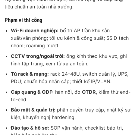
tiêu chuẩn an toàn nhà xưởng.
Phạm vi thi công
Wi-Fi doanh nghiệp:
bố trí AP trần khu sản
xuất/văn phòng; tối ưu kênh & công suất; SSID tách
nhóm; roaming mượt.
CCTV trong/ngoài trời:
ống kính theo khu vực, ghi
hình tập trung, xem từ xa an toàn.
Tủ rack & mạng:
rack 24–48U, switch quản lý, UPS,
PDU; chuẩn hóa nhãn cáp; thiết kế IP/VLAN.
Cáp quang & ODF:
hàn nối, đo
OTDR
, kiểm thử end-
to-end.
Bảo mật & quản trị:
phân quyền truy cập, nhật ký sự
kiện, khuyến nghị hardening.
Đào tạo & hồ sơ:
SOP vận hành, checklist bảo trì,