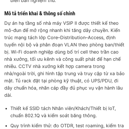
biên bản nghiệm thu.
Mô tả triển khai & thông số chính
Dự án hạ tầng số nhà máy VSIP II được thiết kế theo
mô-đun để mở rộng nhanh khi tăng dây chuyền. Kiến
trúc mạng tách lớp Core–Distribution–Access, định
tuyến nội bộ và phân đoạn VLAN theo phòng ban/thiết
bị. Wi-Fi doanh nghiệp dùng bố trí cell theo trần cao
nhà xưởng, tối ưu kênh và công suất phát để hạn chế
nhiễu. CCTV nhà xưởng kết hợp camera trong
nhà/ngoài trời, ghi hình tập trung và truy cập từ xa bảo
mật. Tủ rack đặt tại phòng kỹ thuật, có UPS/PDU, đi
dây chuẩn hóa, nhãn cáp đầy đủ phục vụ vận hành lâu
dài.
Thiết kế SSID tách Nhân viên/Khách/Thiết bị IoT,
chuẩn 802.1Q và kiểm soát băng thông.
Quy trình kiểm thử: đo OTDR, test roaming, kiểm tra