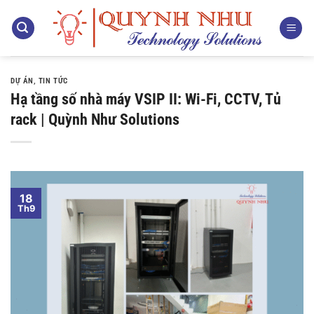
Bỏ
qua
nội
dung
DỰ ÁN
,
TIN TỨC
Hạ tầng số nhà máy VSIP II: Wi-Fi, CCTV, Tủ
rack | Quỳnh Như Solutions
18
Th9