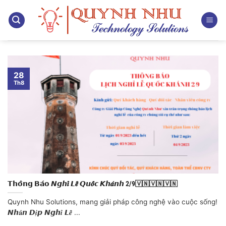
Bỏ
qua
nội
dung
28
Th8
𝗧𝗵𝗼̂𝗻𝗴 𝗕𝗮́𝗼 𝙉𝙜𝙝𝒊̉ 𝙇𝒆̂̃ 𝙌𝙪𝒐̂́𝙘 𝙆𝙝𝒂́𝙣𝙝 2/9🇻🇳🇻🇳🇻🇳
Quynh Nhu Solutions, mang giải pháp công nghệ vào cuộc sống!
𝙉𝙝𝐚̂𝙣 𝘿𝒊̣𝙥 𝙉𝙜𝙝𝒊̉ 𝙇𝒆̂̃ ...