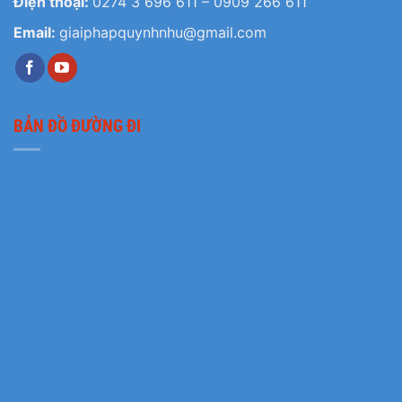
Điện thoại:
0274 3 696 611
–
0909 266 611
Email:
giaiphapquynhnhu@gmail.com
BẢN ĐỒ ĐƯỜNG ĐI