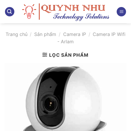
Bỏ
qua
nội
dung
Trang chủ
/
Sản phẩm
/
Camera IP
/
Camera IP Wifi
- Arlam
LỌC SẢN PHẨM